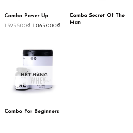
Combo Secret Of The
Combo Power Up
Man
1.325.500
₫
Giá
1.065.000
₫
Giá
gốc
hiện
là:
tại
1.325.500₫.
là:
1.065.000₫.
HẾT HÀNG
Combo For Beginners