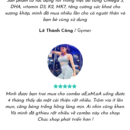
Sản phẩm có tác dụng tốt trong việc bổ sung Omega 3,
DHA, vitamin D3, K2, MK7, tăng cường sức khoẻ cho
xương khớp, mình đã mua nhiều lần cho cả người thân và
bạn bè cùng sử dụng
Lê Thành Công
/
Gymer
Mình được bạn trai mua cho combo aE,aM,aA uống đước
4 tháng thấy da mặt cải thiện rất nhiều. Trộm vía ít lên
mụn, căng bóng trắng hồng láng mịn. Ai nhìn cũng khen.
Và mình đã gthieu rất nhiều về combo này cho shop.
Chúc shop phát triển hơn !