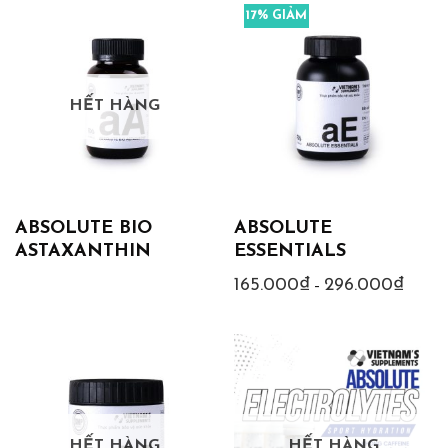
17% GIẢM
HẾT HÀNG
ABSOLUTE BIO
ABSOLUTE
ASTAXANTHIN
ESSENTIALS
165.000
₫
296.000
₫
Khoản
–
giá:
từ
165.00
đến
296.0
HẾT HÀNG
HẾT HÀNG