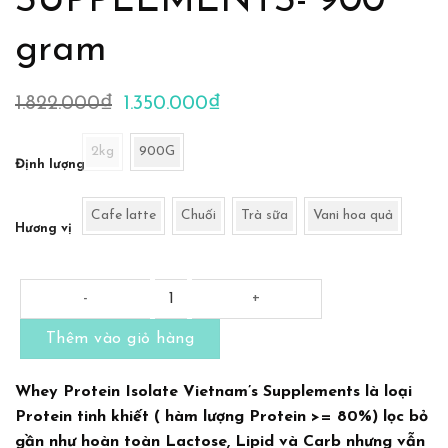
SUPPLEMENTS- 900
gram
Giá
Giá
1.822.000
₫
1.350.000
₫
gốc
hiện
là:
tại
1.822.000₫.
là:
2kg
900G
1.350.000₫.
Định lượng
Cafe latte
Chuối
Trà sữa
Vani hoa quả
Hương vị
WHEY PROTEIN ISOLATE VIETNAM'S SUPPLEMENTS- 900 gr
Thêm vào giỏ hàng
Whey Protein Isolate Vietnam’s Supplements là loại
Protein tinh khiết ( hàm lượng Protein >= 80%) lọc bỏ
gần như hoàn toàn Lactose, Lipid và Carb nhưng vẫn