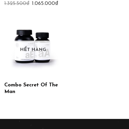
1.325.500
₫
Giá
1.065.000
₫
Giá
gốc
hiện
là:
tại
1.325.500₫.
là:
1.065.000₫.
HẾT HÀNG
Combo Secret Of The
Man