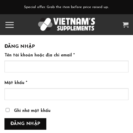
Skip
Special offer. Grab the item before price raised up..
to
content
ĐĂNG NHẬP
Tên tài khoản hoặc địa chỉ email
*
Mật khẩu
*
Ghi nhớ mật khẩu
ĐĂNG NHẬP