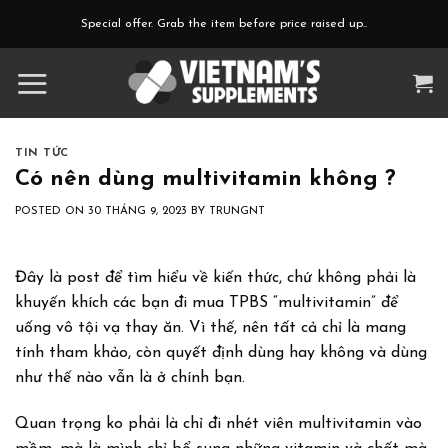
Skip
Special offer. Grab the item before price raised up..
to
content
TIN TỨC
Có nên dùng multivitamin không ?
POSTED ON
30 THÁNG 9, 2023
BY
TRUNGNT
Đây là post để tìm hiểu về kiến thức, chứ không phải là
khuyến khích các bạn đi mua TPBS “multivitamin” để
uống vô tội vạ thay ăn. Vì thế, nên tất cả chỉ là mang
tính tham khảo, còn quyết định dùng hay không và dùng
như thế nào vẫn là ở chính bạn.
Quan trọng ko phải là chỉ đi nhét viên multivitamin vào