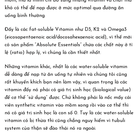
mồm, mà là mình chỉ bổ sung những vitamin và chất mà
khó có thể để nạp được ở mức optimal qua đường ăn
uống bình thường.
Đấy là các fat-soluble Vitamin như D3, K2 và Omega3
(eicosapentaenoic acid/docosahexaenoic acid), vì thế mới
có sản phẩm “Absolute Essentials” chứa các chất này ở tỉ
lệ (ratio) hợp lý, vì chúng là cần thiết nhất.
Những vitamin khác, nhất là các water-soluble vitamin
dễ dàng để nạp từ ăn uống tự nhiên và chúng tôi cũng
rất khuyến khích bạn nên làm vậy, vì quan trọng là các
vitamin đấy nó phải có giá trị sinh học (biological value)
để cơ thể ”sử dụng” được. Chứ không phải là nốc mấy cái
viên synthetic vitamin vào mồm xong rồi vào cơ thể thì
nó có giá trị sinh học là con số 0. Tuy là các water-soluble
vitamin có bị thừa thì cũng chẳng nguy hiểm vì tubuli
system của thận sẽ đào thải nó ra ngoài.