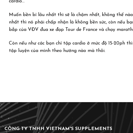
cardio…
Muốn bền bỉ lâu nhất thì sẽ là chậm nhất, không thể nà
nhất thì nó phải chấp nhận là không bền sức, còn nếu bạ
bắp của VĐV đua xe đạp Tour de France và chạy marathon
Còn nếu như các bạn chỉ tập cardio ở mức độ 15-20ph th
tập luyện của mình theo hướng nào mà thôi.
CÔNG TY TNHH VIETNAM'S SUPPLEMENTS