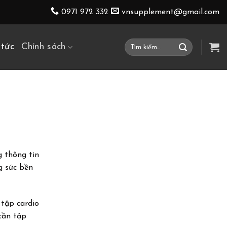
0971 972 332
vnsupplement@gmail.com
Tìm
 tức
Chính sách
kiếm:
 thông tin
g sức bền
 tập cardio
cần tập