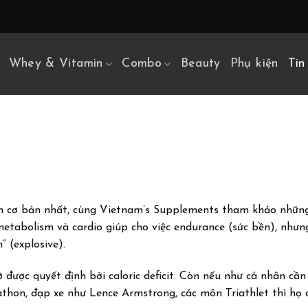
Whey & Vitamin
Combo
Beauty
Phụ kiện
Tin
m cơ bản nhất, cùng Vietnam’s Supplements tham khảo những
metabolism và cardio giúp cho việc endurance (sức bền), nhưn
” (explosive).
được quyết định bởi caloric deficit. Còn nếu như cá nhân cần
athon, đạp xe như Lence Armstrong, các môn Triathlet thì họ 