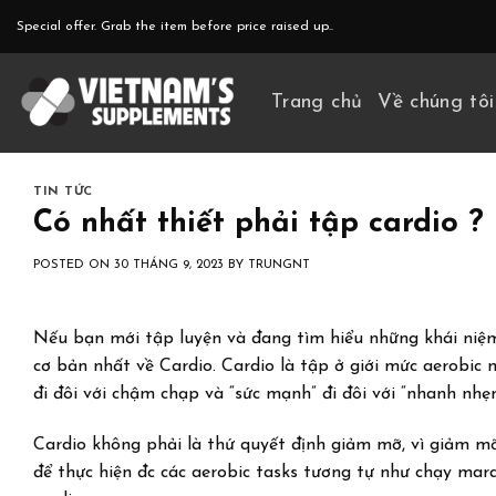
Skip
Special offer. Grab the item before price raised up..
to
content
Trang chủ
Về chúng tôi
TIN TỨC
Có nhất thiết phải tập cardio ?
POSTED ON
30 THÁNG 9, 2023
BY
TRUNGNT
Nếu bạn mới tập luyện và đang tìm hiểu những khái niệ
cơ bản nhất về Cardio. Cardio là tập ở giới mức aerobic 
đi đôi với chậm chạp và “sức mạnh” đi đôi với “nhanh nhẹn
Cardio không phải là thứ quyết định giảm mỡ, vì giảm mỡ 
để thực hiện đc các aerobic tasks tương tự như chạy mar