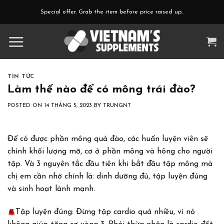
Skip
Special offer. Grab the item before price raised up..
to
content
TIN TỨC
Làm thế nào để có mông trái đào?
POSTED ON
14 THÁNG 5, 2023
BY
TRUNGNT
Để có được phần mông quả đào, các huấn luyện viên sẽ
chỉnh khối lượng mỡ, cơ ở phần mông và hông cho người
tập. Và 3 nguyên tắc đầu tiên khi bắt đầu tập mông mà
chị em cần nhớ chính là: dinh dưỡng đủ, tập luyện đúng
và sinh hoạt lành mạnh.
Tập luyện đúng: Đừng tập cardio quá nhiều, vì nó