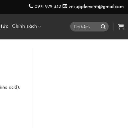
0971 972 332
vnsupplement@gmail.com
Tìm
 tức
Chính sách
kiếm:
ino acid).