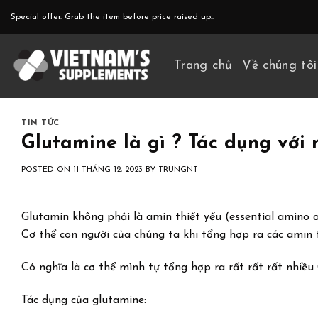
Skip
Special offer. Grab the item before price raised up..
to
content
Trang chủ
Về chúng tôi
TIN TỨC
Glutamine là gì ? Tác dụng với
POSTED ON
11 THÁNG 12, 2023
BY
TRUNGNT
Glutamin không phải là amin thiết yếu (essential amino a
Cơ thể con người của chúng ta khi tổng hợp ra các amin 
Có nghĩa là cơ thể mình tự tổng hợp ra rất rất rất nhiều
Tác
dụng của glutamine: