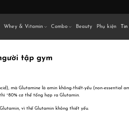
Whey & Vitamin
Combo
Beauty
Phụ kiện
Tin
 người tập gym
cid), mà Glutamine là amin không-thiết-yếu (non-essential am
thì ~80% cơ thể tổng hợp ra Glutamin.
 Glutamin, vì thế Glutamin không thiết yếu.