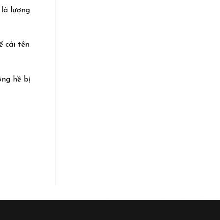
 là lượng
 cái tên
ông hề bị