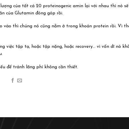
lượng của tất cả 20 proteinogenic amin lại với nhau thì nó sẽ
hần của Glutamin đóng góp rồi.
vào thì chúng nó cũng nằm ở trong khoản protein rồi. Vì thế
g việc tập tạ, hoặc tập nặng, hoặc recovery… vì vốn dĩ nó kh
u.
ếu để tránh lãng phí không cần thiết.