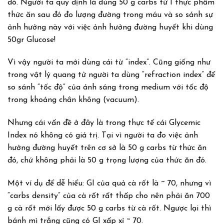
đó. Người ta quy định là dùng 50 g carbs từ 1 thực phẩm
thức ăn sau đó đo lượng đường trong máu và so sánh sự
ảnh hưởng này với việc ảnh hưởng đường huyết khi dùng
50gr Glucose!
Vì vậy người ta mới dùng cái từ “index”. Cũng giống như
trong vật lý quang tử người ta dùng “refraction index” để
so sánh “tốc độ” của ánh sáng trong medium với tốc độ
trong khoảng chân không (vacuum).
Nhưng cái vấn đề ở đây là trong thực tế cái Glycemic
Index nó không có giá trị. Tại vì người ta đo việc ảnh
hưởng đường huyết trên cơ sở là 50 g carbs từ thức ăn
đó, chứ không phải là 50 g trọng lượng của thức ăn đó.
Một ví dụ để dễ hiểu: GI của quả cà rốt là ~ 70, nhưng vì
“carbs density” của cà rốt rất thấp cho nên phải ăn 700
g cà rốt mới lấy được 50 g carbs từ cà rốt. Ngược lại thì
bánh mì trắng cũng có GI xấp xỉ ~ 70.