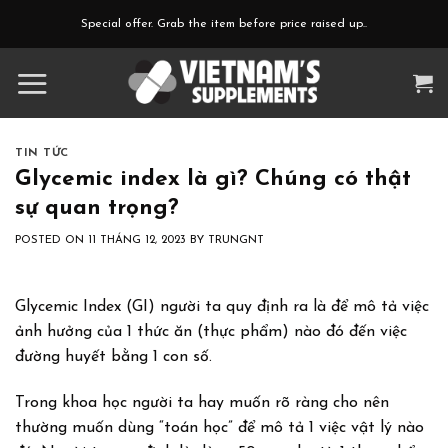
Skip
Special offer. Grab the item before price raised up..
to
content
TIN TỨC
Glycemic index là gì? Chúng có thật
sự quan trọng?
POSTED ON
11 THÁNG 12, 2023
BY
TRUNGNT
Glycemic Index (GI) người ta quy định ra là để mô tả việc
ảnh hưởng của 1 thức ăn (thực phẩm) nào đó đến việc
đường huyết bằng 1 con số.
Trong khoa học người ta hay muốn rõ ràng cho nên
thường muốn dùng “toán học” để mô tả 1 việc vật lý nào