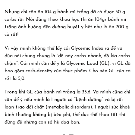
Nhưng chỉ cần ăn 104 g bánh mì trắng đã có được 50 g
carbs rồi. Nói đúng theo khoa học thì ăn 104gr bánh mì
trắng ảnh hưởng đến đường huyết y hệt như là ăn 700 g
cà rốt!
Vì vậy mình không thể lấy cái Glycemic Index ra để vơ
đũa nói chung chung là “đồ này carbs nhanh, đồ kia carbs
chậm”. Cái mình cần để ý là Glycemic Load (GL), vì GL đã
bao gồm carb-density của thực phẩm. Cho nên GL của cà
rốt là 5,0.
Trong khi GL của bánh mì trắng là 33,6. Và mình cũng chỉ
cần để ý nếu mình là 1 người có “bệnh đường” và bị rối
loạn trao đổi chất (metabolic disorders). 1 người sức khoẻ
bình thường không bị béo phì, thể dục thể thao tốt thì
đừng để những con số hù dọa bạn.