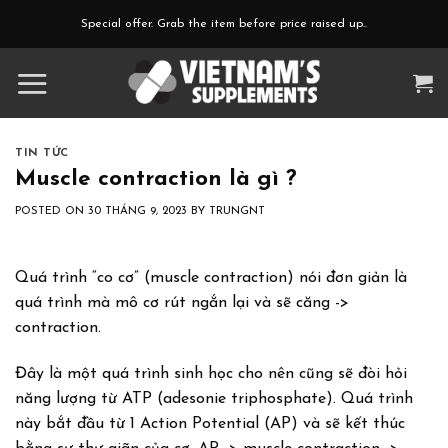
Skip
Special offer. Grab the item before price raised up..
to
content
TIN TỨC
Muscle contraction là gì ?
POSTED ON
30 THÁNG 9, 2023
BY
TRUNGNT
Quá trình “co cơ” (muscle contraction) nói đơn giản là
quá trình mà mô cơ rút ngắn lại và sẽ căng ->
contraction.
Đây là một quá trình sinh học cho nên cũng sẽ đòi hỏi
năng lượng từ ATP (adesonie triphosphate). Quá trình
này bắt đầu từ 1 Action Potential (AP) và sẽ kết thúc