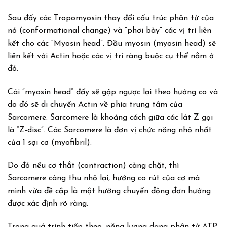
Sau đấy các Tropomyosin thay đổi cấu trúc phân tử của
nó (conformational change) và “phơi bày” các vị trí liên
kết cho các “Myosin head”. Đầu myosin (myosin head) sẽ
liên kết với Actin hoặc các vị trí ràng buộc cụ thể nằm ở
đó.
Cái “myosin head” đấy sẽ gập ngược lại theo hướng co và
do đó sẽ di chuyển Actin về phía trung tâm của
Sarcomere. Sarcomere là khoảng cách giữa các lát Z gọi
là “Z-disc”. Các Sarcomere là đơn vị chức năng nhỏ nhất
của 1 sợi cơ (myofibril).
Do đó nếu cơ thắt (contraction) càng chặt, thì
Sarcomere càng thu nhỏ lại, hướng co rút của cơ mà
mình vừa đề cập là một hướng chuyển động đơn hướng
được xác định rõ ràng.