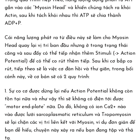
Trong quá trình tiếp theo, năng lượng dạng phân tử ATP
gắn vào các “Myosin Head” và khiến chúng tách ra khỏi
Actin, sau khi tách khỏi nhau thì ATP sẽ chia thành
ADP+P.
Cái năng lượng phát ra từ điều này sẽ làm cho Myosin
Head quay lại vị trí ban đầu nhưng ở trong trạng thái
căng và sau đấy có thể tiếp nhận thêm Stimuli (-> Action
Potential) để có thể co rút thêm tiếp. Sau khi cơ bắp co
rút, tiếp theo sẽ là việc cơ đàn hồi và thư giãn, trong bối
cảnh này, về cơ bản sẽ có 2 quy trình:
1. Sự co cơ được dừng lại nếu Action Potential không còn
tồn tại nữa và như vậy thì sẽ không có điện tới được
“motor end-plate” nữa. Do đó, không có ion Ca2+ nào
vào được lưới sarcoplasmatic reticulum và Tropomyosin
sẽ lại chặn các vị trí liên kết với Myosin, ví dụ đơn giản để
bạn dễ hiểu, chuyện này xảy ra nếu bạn đang tập và thả
tạ.