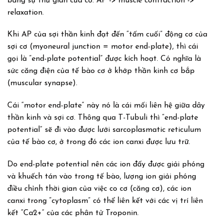
bằng sự thư giãn của cơ. AP -> muscle contraction ->
relaxation.
Khi AP của sợi thần kinh đạt đến “tấm cuối” động cơ của
sợi cơ (myoneural junction = motor end-plate), thì cái
gọi là “end-plate potential” được kích hoạt. Có nghĩa là
sức căng điện của tế bào cơ ở khớp thần kinh cơ bắp
(muscular synapse).
Cái “motor end-plate” này nó là cái mối liên hệ giữa dây
thần kinh và sợi cơ. Thông qua T-Tubuli thì “end-plate
potential” sẽ đi vào được lưới sarcoplasmatic reticulum
của tế bào cơ, ở trong đó các ion canxi được lưu trữ.
Do end-plate potential nên các ion đấy được giải phóng
và khuếch tán vào trong tế bào, lượng ion giải phóng
điều chỉnh thời gian của việc co cơ (căng cơ), các ion
canxi trong “cytoplasm” có thể liên kết với các vị trí liên
kết “Ca2+” của các phân tử Troponin.