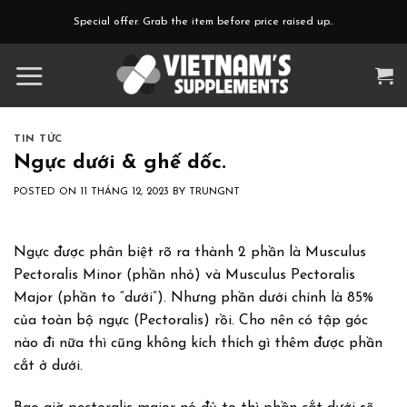
Skip
Special offer. Grab the item before price raised up..
to
content
TIN TỨC
Ngực dưới & ghế dốc.
POSTED ON
11 THÁNG 12, 2023
BY
TRUNGNT
Ngực được phân biệt rõ ra thành 2 phần là Musculus
Pectoralis Minor (phần nhỏ) và Musculus Pectoralis
Major (phần to “dưới”). Nhưng phần dưới chính là 85%
của toàn bộ ngực (Pectoralis) rồi. Cho nên có tập góc
nào đi nữa thì cũng không kích thích gì thêm được phần
cắt ở dưới.