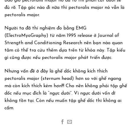
Bao giờ pectoralis major nó đủ to thì phần cắt dưới sẽ
đủ rõ. Tập góc nào đi nữa thì pectoralis major nó vẫn là
pectoralis major.
Người ta đã thí nghiệm đo bằng EMG
(ElectroMyoGraphy) từ năm 1995 release ở Journal of
Strength and Conditioning Research nên bạn nào quan
tâm có thể tra cứu thêm dựa trên từ khóa này. Tập kiểu
gì cũng được nếu pectoralis major phát triển được.
Nhưng vấn đề ở đây là ghế dốc không kích thích
pectoralis major (sternum head) hơn so với ghế ngang
mà còn kích thích kém hơn!!! Cho nên không phải tập ghế
dốc nếu mục đích là “ngực dưới”. Vì ngực dưới vốn dĩ
không tồn tại. Còn nếu muốn tập ghế dốc thì không ai
cấm.