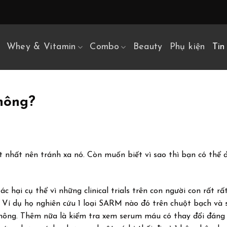
Whey & Vitamin
Combo
Beauty
Phụ kiện
Tin
hông?
nhất nên tránh xa nó. Còn muốn biết vì sao thì bạn có thể đ
hại cụ thể vì những clinical trials trên con người con rất rất 
 Ví dụ họ nghiên cứu 1 loại SARM nào đó trên chuột bạch và 
không. Thêm nữa là kiểm tra xem serum máu có thay đổi đáng