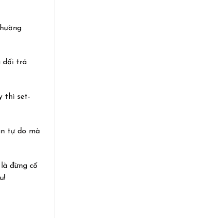
thường
 dối trá
 thì set-
bán tự do mà
 là đừng cố
u!