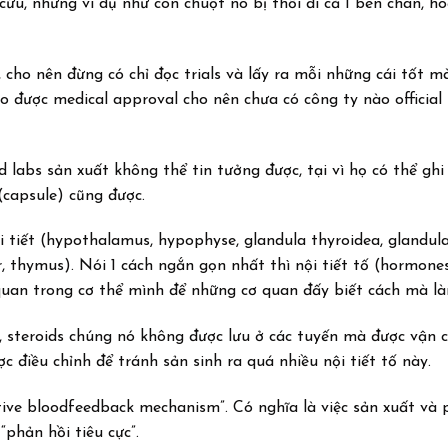
cứu, nhưng ví dụ như con chuột nó bị thối đi cả 1 bên chân, ho
 cho nên đừng có chỉ đọc trials và lấy ra mỗi những cái tốt 
o được medical approval cho nên chưa có công ty nào official 
abs sản xuất không thể tin tưởng được, tại vì họ có thể ghi 
(capsule) cũng được.
i tiết (hypothalamus, hypophyse, glandula thyroidea, glandul
, thymus). Nói 1 cách ngắn gọn nhất thì nội tiết tố (hormones
quan trong cơ thể mình để những cơ quan đấy biết cách mà là
, steroids chúng nó không được lưu ở các tuyến mà được vận 
c điều chỉnh để tránh sản sinh ra quá nhiều nội tiết tố này.
ive bloodfeedback mechanism”. Có nghĩa là việc sản xuất và 
“phản hồi tiêu cực”.