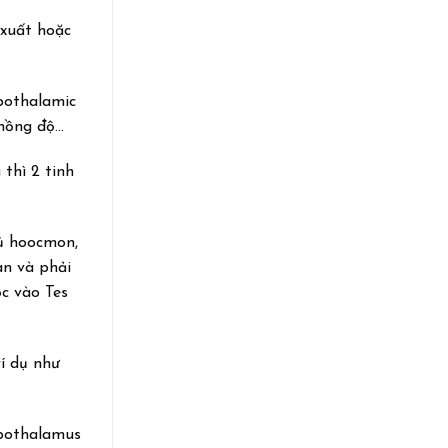
 xuất hoặc
pothalamic
 nồng độ…
 thì 2 tinh
đủ hoocmon,
àn và phải
ộc vào Tes
í dụ như
ypothalamus