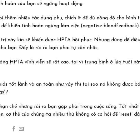
inh hoàn của bạn sẽ ngừng hoạt động.
ẽ bị thêm nhiều tác dụng phụ, chích ít để đủ nồng độ cho bình 
 để khiến tinh hoàn ngừng làm việc (negative bloodfeedback).
trị này kia sẽ khiến được HPTA hồi phục. Nhưng đừng để điều
ho bạn. Đấy là rủi ro bạn phải tự cân nhắc.
ỏng HPTA vĩnh viễn sẽ rất cao, tại vì trung bình ở lứa tuổi này
roids tốt lành và an toàn như vậy thì tại sao nó không được 
gs”?
 hạn chế những rủi ro bạn gặp phải trong cuộc sống. Tốt nhất
, cơ thể của chúng ta nhiều thứ không có cơ hội để ‘reset’ đâ