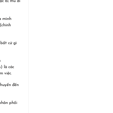
ặc bị mù đi
mà mình
(chính
bất cứ gì
a
) là các
m việc.
chuyển đến
phân phối