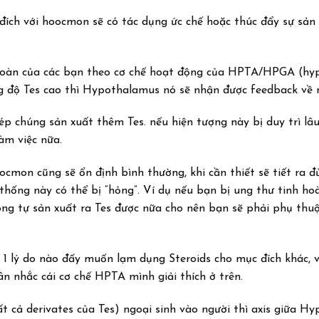
ích với hoocmon sẽ có tác dụng ức chế hoặc thúc đẩy sự sản
 hoàn của các bạn theo cơ chế hoạt động của HPTA/HPGA (hy
ồng độ Tes cao thì Hypothalamus nó sẽ nhận được feedback về
ép chúng sản xuất thêm Tes. nếu hiện tượng này bị duy trì lâu
àm việc nữa.
cmon cũng sẽ ổn định bình thường, khi cần thiết sẽ tiết ra 
 thống này có thể bị “hỏng”. Ví dụ nếu bạn bị ung thư tinh ho
ông tự sản xuất ra Tes được nữa cho nên bạn sẽ phải phụ thu
 1 lý do nào đấy muốn lạm dụng Steroids cho mục đích khác, v
n nhắc cái cơ chế HPTA mình giải thích ở trên.
t cả derivates của Tes) ngoại sinh vào người thì axis giữa H