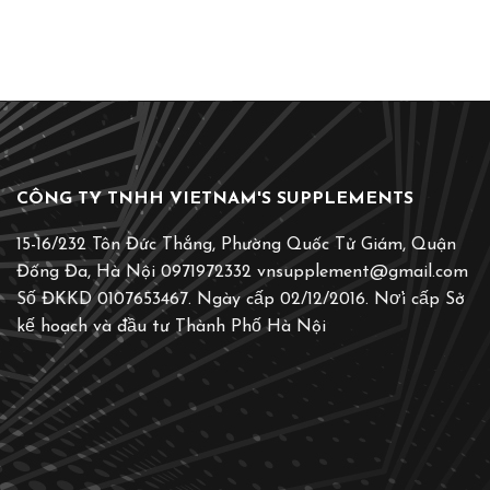
CÔNG TY TNHH VIETNAM'S SUPPLEMENTS
15-16/232 Tôn Đức Thắng, Phường Quốc Tử Giám, Quận
Đống Đa, Hà Nội 0971972332 vnsupplement@gmail.com
Số ĐKKD 0107653467. Ngày cấp 02/12/2016. Nơ̛i cấp Sở
kế hoạch và đầu tư Thành Phố Hà Nội