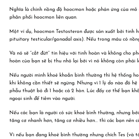
Nghĩa là chính nồng độ hoocmon hoặc phản ứng của mô đ
phân phối hoocmon liên quan.
Một ví dụ, hoocmon Testosteron được sản xuất bởi tinh
pituitary testicular/gonadal axis). Nếu trong máu có n
Và nó sẽ “cắt đứt” tín hiệu với tinh hoàn và không cho ph
hoàn của bạn sẽ bị thu nhỏ lại bởi vì nó không còn phải l
Nếu người mình khoẻ khoắn bình thường thì hệ thống hoo
khi không cần thiết sẽ ngừng. Nhưng vì 1 lý do nào đó hệ
phẫu thuật bỏ đi 1 hoặc cả 2 hòn. Lúc đấy cơ thể bạn kh
ngoại sinh để tiêm vào người.
Nếu các bạn là người có sức khoẻ bình thường, nhưng bởi
tăng cơ nhanh hơn, tăng cơ nhiều hơn… thì các bạn nên câ
Vì nếu bạn đang khoẻ bình thường nhưng chích Tes (và tấ