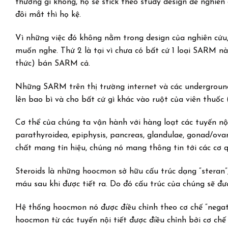
thường gì không, họ sẽ stick theo study design để nghiên 
đôi mắt thì họ kệ.
Vì những việc đó không nằm trong design của nghiên cứu,
muốn nghe. Thứ 2 là tại vì chưa có bất cứ 1 loại SARM nà
thức) bán SARM cả.
Những SARM trên thị trường internet và các underground l
lên bao bì và cho bất cứ gì khác vào ruột của viên thuốc 
Cơ thể của chúng ta vận hành với hàng loạt các tuyến nộ
parathyroidea, epiphysis, pancreas, glandulae, gonad/ovar
chất mang tín hiệu, chúng nó mang thông tin tới các cơ 
Steroids là những hoocmon sở hữu cấu trúc dạng “steran”
máu sau khi được tiết ra. Do đó cấu trúc của chúng sẽ đượ
Hệ thống hoocmon nó được điều chỉnh theo cơ chế “negat
hoocmon từ các tuyến nội tiết được điều chỉnh bởi cơ chế 