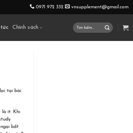
0971 972 332
vnsupplement@gmail.com
Tìm
 tức
Chính sách
kiếm:
ọc tại bài
là ít. Khi
study
 ngại bất