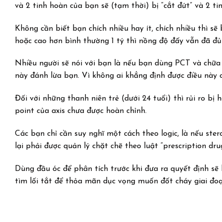
và 2 tinh hoàn của bạn sẽ (tạm thời) bị “cắt đứt” và 2 t
Không cần biết bạn chích nhiều hay ít, chích nhiều thì s
hoặc cao hơn bình thường 1 tý thì nồng độ đấy vẫn đã đủ
Nhiều người sẽ nói với bạn là nếu bạn dùng PCT và chữa 
này đánh lừa bạn. Vì không ai khẳng định được điều này c
Đối với những thanh niên trẻ (dưới 24 tuổi) thì rủi ro bị h
point của axis chưa được hoàn chỉnh.
Các bạn chỉ cần suy nghĩ một cách theo logic, là nếu ste
lại phải được quản lý chặt chẽ theo luật “prescription dru
Dùng đầu óc để phân tích trước khi đưa ra quyết định sẽ
tìm lối tắt để thỏa mãn dục vọng muốn đốt cháy giai đoạn