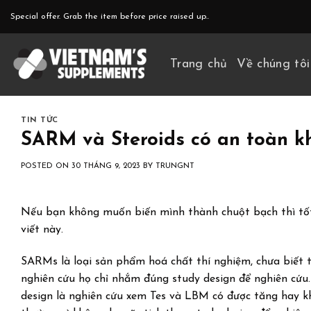
Skip
Special offer. Grab the item before price raised up..
to
content
Trang chủ
Về chúng tôi
TIN TỨC
SARM và Steroids có an toàn k
POSTED ON
30 THÁNG 9, 2023
BY
TRUNGNT
Nếu bạn không muốn biến mình thành chuột bạch thì tốt 
viết này.
SARMs là loại sản phẩm hoá chất thí nghiệm, chưa biết tác 
nghiên cứu họ chỉ nhắm đúng study design để nghiên cứu.
design là nghiên cứu xem Tes và LBM có được tăng hay 