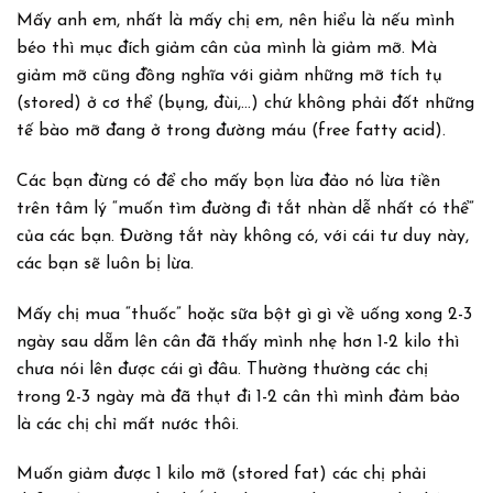
Mấy anh em, nhất là mấy chị em, nên hiểu là nếu mình
béo thì mục đích giảm cân của mình là giảm mỡ. Mà
giảm mỡ cũng đồng nghĩa với giảm những mỡ tích tụ
(stored) ở cơ thể (bụng, đùi,…) chứ không phải đốt những
tế bào mỡ đang ở trong đường máu (free fatty acid).
Các bạn đừng có để cho mấy bọn lừa đảo nó lừa tiền
trên tâm lý “muốn tìm đường đi tắt nhàn dễ nhất có thể”
của các bạn. Đường tắt này không có, với cái tư duy này,
các bạn sẽ luôn bị lừa.
Mấy chị mua “thuốc” hoặc sữa bột gì gì về uống xong 2-3
ngày sau dẵm lên cân đã thấy mình nhẹ hơn 1-2 kilo thì
chưa nói lên được cái gì đâu. Thường thường các chị
trong 2-3 ngày mà đã thụt đi 1-2 cân thì mình đảm bảo
là các chị chỉ mất nước thôi.
Muốn giảm được 1 kilo mỡ (stored fat) các chị phải