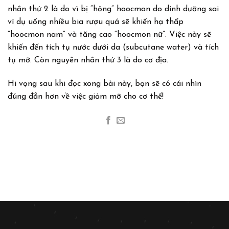
nhân thứ 2 là do vì bị “hỏng” hoocmon do dinh dưỡng sai
ví dụ uống nhiều bia rượu quá sẽ khiến hạ thấp
“hoocmon nam” và tăng cao “hoocmon nữ”. Việc này sẽ
khiến đến tích tụ nước dưới da (subcutane water) và tích
tụ mỡ. Còn nguyên nhân thứ 3 là do cơ địa.
Hi vọng sau khi đọc xong bài này, bạn sẽ có cái nhìn
đúng đắn hơn về việc giảm mỡ cho cơ thể!