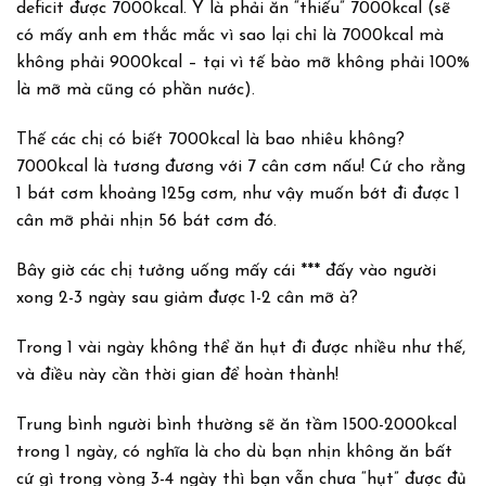
deficit được 7000kcal. Ý là phải ăn “thiếu” 7000kcal (sẽ
có mấy anh em thắc mắc vì sao lại chỉ là 7000kcal mà
không phải 9000kcal – tại vì tế bào mỡ không phải 100%
là mỡ mà cũng có phần nước).
Thế các chị có biết 7000kcal là bao nhiêu không?
7000kcal là tương đương với 7 cân cơm nấu! Cứ cho rằng
1 bát cơm khoảng 125g cơm, như vậy muốn bớt đi được 1
cân mỡ phải nhịn 56 bát cơm đó.
Bây giờ các chị tưởng uống mấy cái *** đấy vào người
xong 2-3 ngày sau giảm được 1-2 cân mỡ à?
Trong 1 vài ngày không thể ăn hụt đi được nhiều như thế,
và điều này cần thời gian để hoàn thành!
Trung bình người bình thường sẽ ăn tầm 1500-2000kcal
trong 1 ngày, có nghĩa là cho dù bạn nhịn không ăn bất
cứ gì trong vòng 3-4 ngày thì bạn vẫn chưa “hụt” được đủ