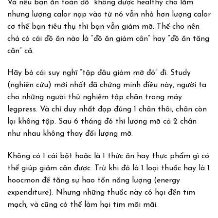
Và nếu bạn ăn toàn đồ “không được healthy cho lắm”
nhưng lượng calor nạp vào từ nó vẫn nhỏ hơn lượng calor
cơ thể bạn tiêu thụ thì bạn vẫn giảm mỡ. Thế cho nên
chả có cái đồ ăn nào là “đồ ăn giảm cân” hay “đồ ăn tăng
cân” cả.
Hãy bỏ cái suy nghĩ “tập đâu giảm mỡ đó” đi. Study
(nghiên cứu) mới nhất đã chứng minh điều này, người ta
cho những người thử nghiệm tập chân trong máy
legpress. Và chỉ duy nhất đạp đúng 1 chân thôi, chân còn
lại không tập. Sau 6 tháng đó thì lượng mỡ cả 2 chân
như nhau không thay đổi lượng mỡ.
Không có 1 cái bột hoặc là 1 thức ăn hay thực phẩm gì có
thể giúp giảm cân được. Trừ khi đó là 1 loại thuốc hay là 1
hoocmon để tăng sự hao tốn năng lượng (energy
expenditure). Nhưng những thuốc này có hại đến tim
mạch, và cũng có thể làm hại tim mãi mãi.