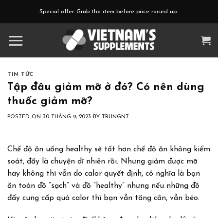
Skip
Special offer. Grab the item before price raised up..
to
content
TIN TỨC
Tập đâu giảm mỡ ở đó? Có nên dùng
thuốc giảm mỡ?
POSTED ON
30 THÁNG 9, 2023
BY
TRUNGNT
Chế độ ăn uống healthy sẽ tốt hơn chế độ ăn không kiểm
soát, đấy là chuyện dĩ nhiên rồi. Nhưng giảm được mỡ
hay không thì vẫn do calor quyết định, có nghĩa là bạn
ăn toàn đồ “sạch” và đồ “healthy” nhưng nếu những đồ
đấy cung cấp quá calor thì bạn vẫn tăng cân, vẫn béo.