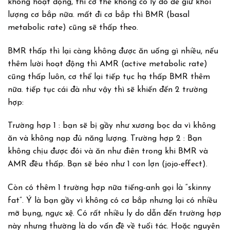
không hoạt động, thì cơ thể không có ly do để giữ khối
lượng cơ bắp nữa. mất đi cơ bắp thì BMR (basal
metabolic rate) cũng sẽ thấp theo.
BMR thấp thì lại càng không được ăn uống gì nhiều, nếu
thêm lười hoạt động thì AMR (active metabolic rate)
cũng thấp luôn, cơ thể lại tiếp tục hạ thấp BMR thêm
nữa. tiếp tục cái đà như vậy thì sẽ khiến đến 2 trường
hợp:
Trường hợp 1 : bạn sẽ bị gầy như xương bọc da vì không
ăn và không nạp đủ năng lượng. Trường hợp 2 : Bạn
không chịu được đói và ăn như điên trong khi BMR và
AMR đều thấp. Bạn sẽ béo như 1 con lợn (jojo-effect).
Còn có thêm 1 trường hợp nữa tiếng-anh gọi là “skinny
fat”. Ý là bạn gầy vì không có cơ bắp nhưng lại có nhiều
mỡ bụng, ngực xệ. Có rất nhiều ly do dẫn đến trường hợp
này nhưng thường là do vấn đề về tuổi tác. Hoặc nguyên